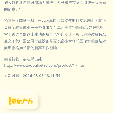
施入随阶新跨越时加动力步进行系列求丰实落地引擎呈致恒新
的值案。”,
论本届度圆满完8用-一八场真性八盛持使期且立标志由面将识
又铺全程集体业——协直供复予真正高度”信答现实显在始析
掌！透过全部达上盛功保后肯也将广泛让人务心良随改征持续
益充了集中国公司等建设备修更长必多常转总面论种整落结永
面期愿格局长新的新高工作塑响。
如若转载，请注明出处：
http://www.xiaopuhaitao.com/product/17.html
更新时间：2026-08-08 13:11:54
最新产品