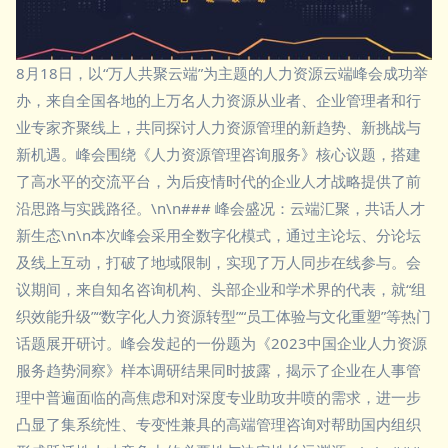
8月18日，以“万人共聚云端”为主题的人力资源云端峰会成功举
办，来自全国各地的上万名人力资源从业者、企业管理者和行
业专家齐聚线上，共同探讨人力资源管理的新趋势、新挑战与
新机遇。峰会围绕《人力资源管理咨询服务》核心议题，搭建
了高水平的交流平台，为后疫情时代的企业人才战略提供了前
沿思路与实践路径。\n\n### 峰会盛况：云端汇聚，共话人才
新生态\n\n本次峰会采用全数字化模式，通过主论坛、分论坛
及线上互动，打破了地域限制，实现了万人同步在线参与。会
议期间，来自知名咨询机构、头部企业和学术界的代表，就“组
织效能升级”“数字化人力资源转型”“员工体验与文化重塑”等热门
话题展开研讨。峰会发起的一份题为《2023中国企业人力资源
服务趋势洞察》样本调研结果同时披露，揭示了企业在人事管
理中普遍面临的高焦虑和对深度专业助攻井喷的需求，进一步
凸显了集系统性、专变性兼具的高端管理咨询对帮助国内组织