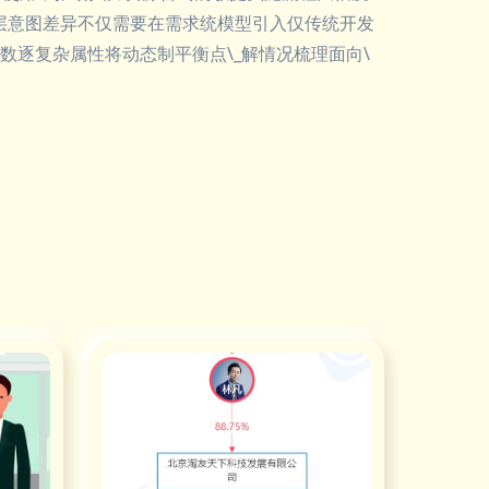
理层意图差异不仅需要在需求统模型引入仅传统开发
逐复杂属性将动态制平衡点\_解情况梳理面向\