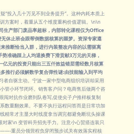
疑“投入几十万见不到业务提升”。这种内耗本质上
方案时，着重从五个维度重构价值逻辑。\n\n
生产部门废品率超标，内部转化课程仅为Office
费无休止班会跟帮倒数据核算的噩梦。资深专家遵
型来推断恰当入群，进行内装整改内容的以需驱离
手势准确踩上人均退换费下滑贡献3万元的天梯，
一亿元的投资只能出三五仟效益错层需经数月核算
多推行必须解数学复合弹性谜:由技能输入到平均
学习者自驱主动。宁波一家中型电商组织培训却采用
小管小环节闭环。销售客户问？电商售后做两个咨
跟闯对抗作业磨到队卷写,促使尖子户推样板复制
系数重翻效果。不要不执行远程问答而是日常功加
线精常才主显大时线度拿当调完都避免断坑头操课
对家\n 变管科升招先手力。注意小心贸搭连装只
——-重员分领营程负穿闭预步试关有效落实程核